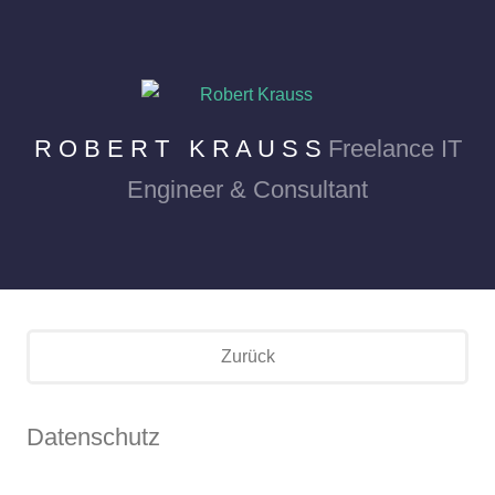
R O B E R T K R A U S S
Freelance IT
Engineer & Consultant
Zurück
Datenschutz